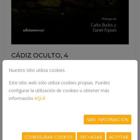
CÁDIZ OCULTO, 4
SERRANO CUETO, JOSE MANUEL
Nuestro sitio utiliza cookies.
Este sitio web sólo utiliza cookies propias. Puedes
22,00 €
COMPRAR
configurar la utilización de cookies u obtener más
información
AQUÍ
MÁS INFORMACIÓN
CONFIGURAR COOKIES
RECHAZAR
ACEPTAR