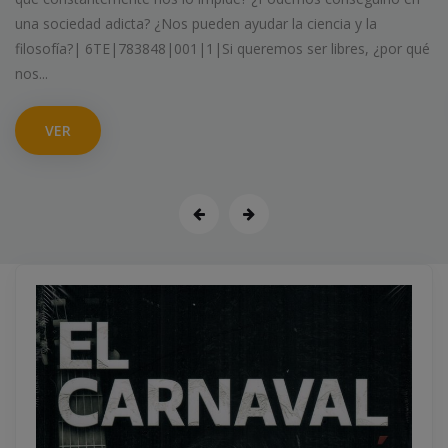
se enamoran.| 6TE|787282|001|1|Chico conoce a chico. Los
chicos se hacen amigos. Los chicos se enamoran.
VER